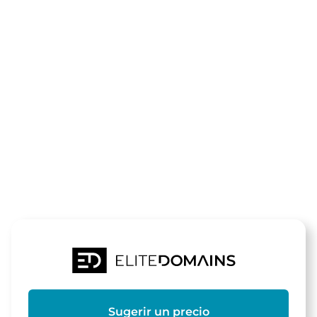
El dominio
hamburg-
gutscheine.d
está a la venta
Sugerir un precio