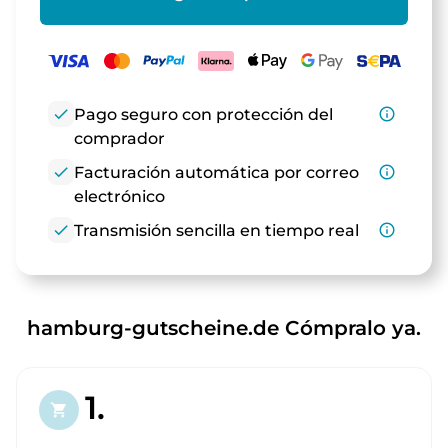
check
Pago seguro con protección del
info_outline
comprador
check
Facturación automática por correo
info_outline
electrónico
check
Transmisión sencilla en tiempo real
info_outline
hamburg-gutscheine.de Cómpralo ya.
1.
shopping_cart